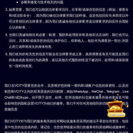
诊断和修复与技术相关的问题.
如果需要，我们也可以根据法律要求访问，分享和/或保存您的信息（例如：搜查令
和/或法院命令），因为我们确信法律要求我们这样做。这还包括回应马来西亚以外
司法管辖区的法律要求，因为我们真诚地相信法律要求该法律要求的回应符合国际
公认的标准。.
当我们真诚地相信有必要：检测，预防和处理欺诈和其他非法活动时，我们也可以
访问，共享和/或保存您的信息;保护自己，你和他人，包括作为调查的一部分;并防
止死亡或即将发生的身体伤害.
我们收到的有关您的信息可能会在法律要求或义务，政府调查或有关可能违反我们
的条款或政策的行为的调查，或以其他方式预防的情况下被访问，处理和/或保留很
长一段时间危害.
我们在VCITY需要您的合作，负责维护您的唯一密码和/或帐户信息的保密性，以及控
制您和VCITY之间的联系渠道的访问权限，例如WhatsApp，WeChat，Telegram，Live
×
Chat和/或Skype，但不限于这些，始终。您所连接的社交媒体服务所做的更改也可能
会影响您的隐私设置VCITY为他们的服务。我们不对任何其他组织的功能，隐私或安全
措施负责
我们VCITY对与我们的服务相关的任何网站或服务所采用的做法不承担任何责任，包括
其中包含的信息或内容。请记住，当您使用链接从我们的服务转到其他网站或服务时，
我们的隐私政策不适用于这些第三方网站或服务。您在任何第三方网站或服务上的浏览